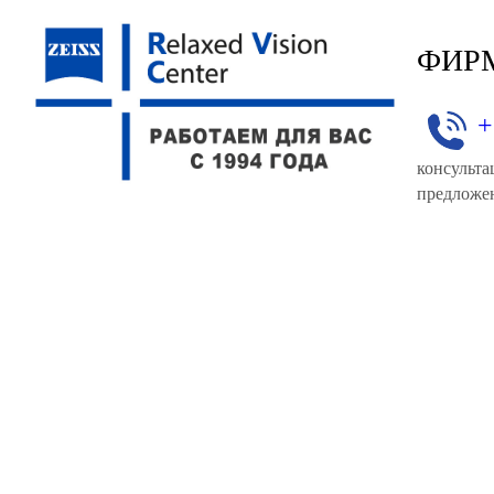
ФИР
+
консульта
предложен