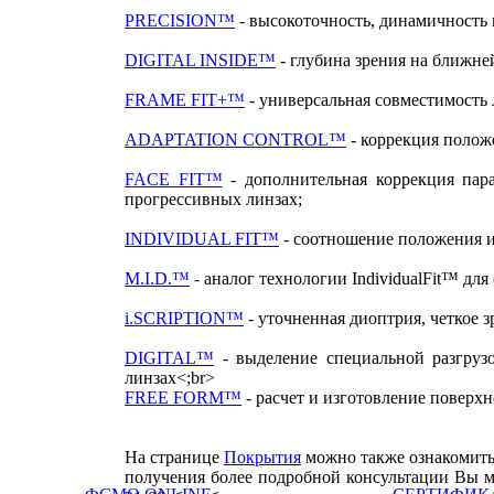
PRECISION™
- высокоточность, динамичность и
DIGITAL INSIDE™
- глубина зрения на ближне
FRAME FIT+™
- универсальная совместимость 
ADAPTATION CONTROL™
- коррекция полож
FACE FIT™
- дополнительная коррекция пар
прогрессивных линзах;
INDIVIDUAL FIT™
- соотношение положения и 
M.I.D.™
- аналог технологии IndividualFit™ для
i.SCRIPTION™
- уточненная диоптрия, четкое з
DIGITAL™
- выделение специальной разгруз
линзах<;br>
FREE FORM™
- расчет и изготовление поверх
На странице
Покрытия
можно также ознакомитьс
получения более подробной консультации Вы м